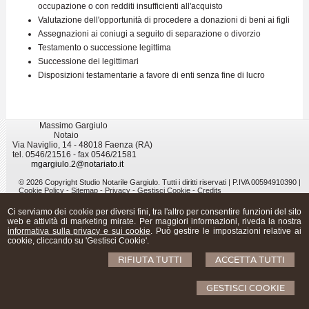
occupazione o con redditi insufficienti all'acquisto
Valutazione dell'opportunità di procedere a donazioni di beni ai figli
Assegnazioni ai coniugi a seguito di separazione o divorzio
Testamento o successione legittima
Successione dei legittimari
Disposizioni testamentarie a favore di enti senza fine di lucro
Massimo Gargiulo
Notaio
Via Naviglio, 14 - 48018 Faenza (RA)
tel. 0546/21516 - fax 0546/21581
mgargiulo.2@notariato.it
© 2026 Copyright Studio Notarile Gargiulo. Tutti i diritti riservati | P.IVA 00594910390 |
Cookie Policy
-
Sitemap
-
Privacy
-
Gestisci Cookie
-
Credits
Ci serviamo dei cookie per diversi fini, tra l'altro per consentire funzioni del sito
web e attività di marketing mirate. Per maggiori informazioni, riveda la nostra
informativa sulla privacy e sui cookie
. Può gestire le impostazioni relative ai
cookie, cliccando su 'Gestisci Cookie'.
RIFIUTA TUTTI
ACCETTA TUTTI
GESTISCI COOKIE